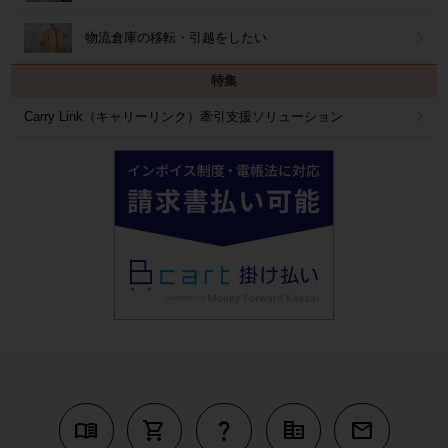
物流倉庫の移転・引越をしたい
特集
Carry Link（キャリーリンク）牽引支援ソリューション
menu_book
shopping_cart
question_mark
corporate_fare
mail