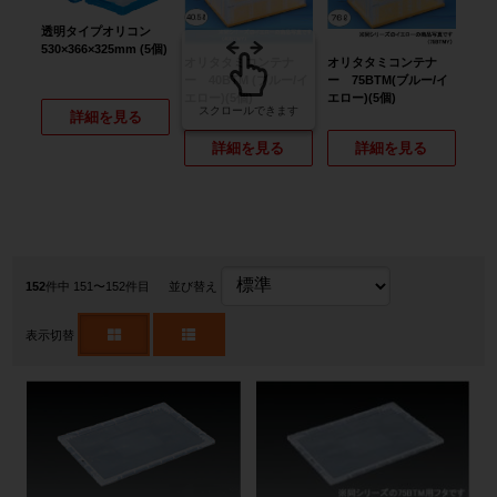
透明タイプオリコン
530×366×325mm (5個)
オリタタミコンテナ
オリタタミコンテナ
ー 40BTM (ブルー/イ
ー 75BTM(ブルー/イ
エロー)(5個)
エロー)(5個)
スクロールできます
詳細を見る
オリ
ー 
詳細を見る
詳細を見る
イエロ
152
件中 151〜152件目
並び替え
表示切替