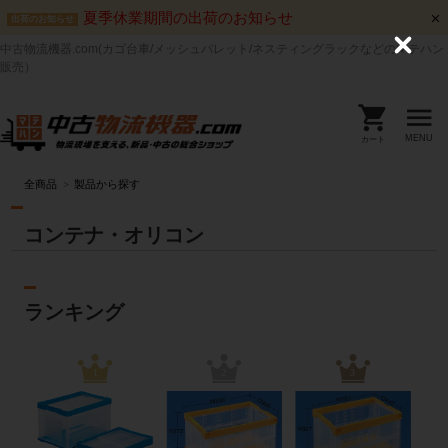
夏季休業期間の出荷のお知らせ
出荷のお知らせ
中古物流機器.com(カゴ台車/メッシュパレット/ネスティングラックなどのマテハン
C
l
販売）
o
s
e
MENU
カート
全商品
製品から探す
コンテナ・オリコン
ランキング
1
2
3