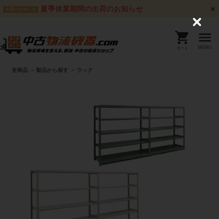
夏季休業期間の出荷のお知らせ
出荷のお知らせ
C
l
o
s
MENU
カート
e
全商品
製品から探す
ラック