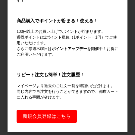
す！
商品購入でポイントが貯まる！使える！
廃棄物減容機
ノーパンクタ
作業環境改善
100円以上のお買い上げでポイントが貯まります。
イヤ
獲得ポイントは1ポイント単位（1ポイント＝1円）でご使
用いただけます。
さらに毎週木曜日は
ポイントアップデー
を開催中！お得に
ご利用いただけます。
輸送用緩衝材
安全設備
建設土木資材
リピート注文も簡単！注文履歴！
マイページより過去のご注文一覧を確認いただけます。
同じ内容で再注文を行うことができますので、都度カート
に入れる手間が省けます。
オフィス用
新規会員登録はこちら
品・衛生用品