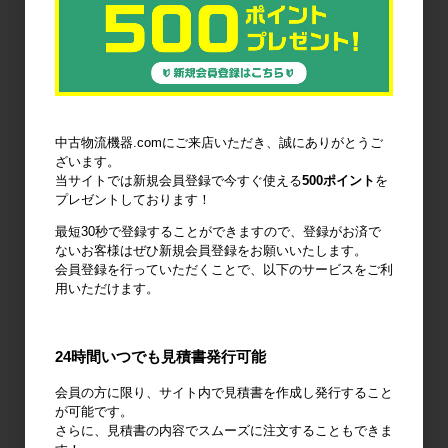
6輪台車
ラック
Zラック
パレット
フォークリフ
コンベア
中古物流機器.comにご来店いただき、誠にありがとうご
トスロープ
ざいます。
当サイトでは新規会員登録で今すぐ使える
500ポイント
を
プレゼントしております！
最短30秒で登録することができますので、登録がお済で
ないお客様はぜひ新規会員登録をお願いいたします。
台車・手押し
リフター・ハ
コンテナ・オ
会員登録を行っていただくことで、以下のサービスをご利
台車
ンドパレット
リコン
用いただけます。
24時間いつでも見積書発行可能
会員の方に限り、サイト内で見積書を作成し発行すること
作業台
梱包資材
梱包機・封函
が可能です。
機
さらに、見積書の内容でスムーズに注文することもできま