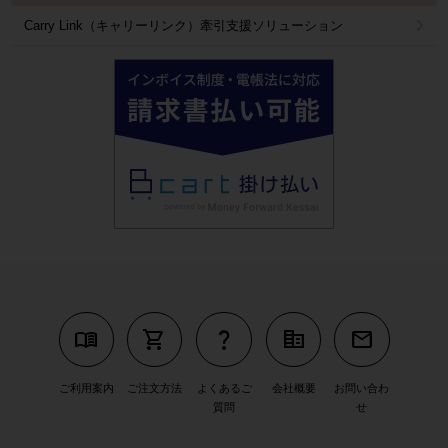
Carry Link（キャリーリンク）牽引支援ソリューション
menu_book
shopping_cart
question_mark
corporate_fare
mail
ご利用案内
ご注文方法
よくあるご
会社概要
お問い合わ
質問
せ