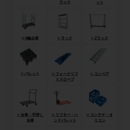
ラック
ット
6輪台車
ラック
Zラック
パレット
フォークリフ
コンベア
トスロープ
台車・手押し
リフター・ハ
コンテナ・オ
台車
ンドパレット
リコン