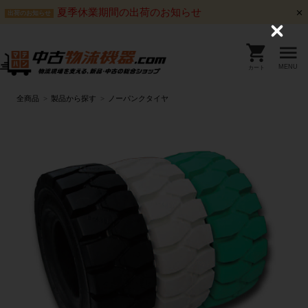
夏季休業期間の出荷のお知らせ
出荷のお知らせ
C
l
o
s
MENU
カート
e
全商品
製品から探す
ノーパンクタイヤ