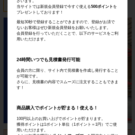
ざいます。
18,700円
税込20,570円
当サイトでは新規会員登録で今すぐ使える
500ポイント
を
プレゼントしております！
最短30秒で登録することができますので、登録がお済で
ないお客様はぜひ新規会員登録をお願いいたします。
会員登録を行っていただくことで、以下のサービスをご利
用いただけます。
24時間いつでも見積書発行可能
会員の方に限り、サイト内で見積書を作成し発行すること
が可能です。
さらに、見積書の内容でスムーズに注文することもできま
す！
商品購入でポイントが貯まる！使える！
100円以上のお買い上げでポイントが貯まります。
獲得ポイントは1ポイント単位（1ポイント＝1円）でご使
用いただけます。
お見積書・納品書発行のご案内