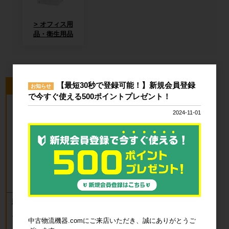
オフィス用
品・衛生用品
【最短30秒で登録可能！】新規会員登録
今回のピックアップ商品
お知らせ
で今すぐ使える500ポイントプレゼント！
2024-11-01
新品 カゴ台車 ロールボックスパレッ
ト(樹脂底板) W850×D650×H1700mm
ブルー
中古物流機器.comにご来店いただき、誠にありがとうご