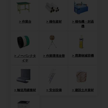
作業台
梱包資材
梱包機・封函
機
廃棄物減容機
ノーパンクタ
作業環境改善
イヤ
輸送用緩衝材
安全設備
建設土木資材