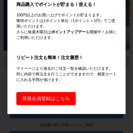
商品購入でポイントが貯まる！使える！
100円以上のお買い上げでポイントが貯まります。
獲得ポイントは1ポイント単位（1ポイント＝1円）でご使
用いただけます。
さらに毎週木曜日は
ポイントアップデー
を開催中！お得に
ご利用いただけます。
リピート注文も簡単！注文履歴！
お見積書・納品書発行のご案内
マイページより過去のご注文一覧を確認いただけます。
会員登録
するといつでも発行可能！
同じ内容で再注文を行うことができますので、都度カート
に入れる手間が省けます。
会員登録はこちら
新規会員登録はこちら
見積書の発行手順についてご案内
見積書発行手順について
納品書の発行手順についてご案内