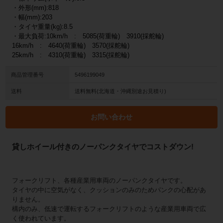
・外形(mm):818
・幅(mm):203
・タイヤ重量(kg):8.5
・最大負荷:10km/h : 5085(荷重輪) 3910(採舵輪)
16km/h : 4640(荷重輪) 3570(採舵輪)
25km/h : 4310(荷重輪) 3315(採舵輪)
商品管理番号
5496199049
送料
送料無料(北海道・沖縄別途お見積り)
お問い合わせ
貸しホイール付きのノーパンクタイヤでコストダウン!
フォークリフト、各種産業用車両のノーパンクタイヤです。
タイヤの中に空気がなく、クッションのみのためパンクの心配があ
りません。
構内のみ、低速で運転するフォークリフトのような産業用車両で広
く使われています。