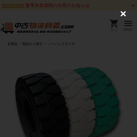
夏季休業期間の出荷のお知らせ
出荷のお知らせ
C
l
o
s
MENU
カート
e
全商品
製品から探す
ノーパンクタイヤ