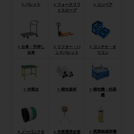
パレット
フォークリフ
コンベア
トスロープ
台車・手押し
リフター・ハ
コンテナ・オ
台車
ンドパレット
リコン
作業台
梱包資材
梱包機・封函
機
廃棄物減容機
ノーパンクタ
作業環境改善