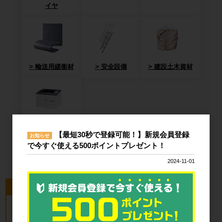
イヤ
輸送用緩衝材
安全設備
建設土木資材
オフィス用
【最短30秒で登録可能！】新規会員登録
お知らせ
品・衛生用品
で今すぐ使える500ポイントプレゼント！
2024-11-01
今回のピックアップ商品