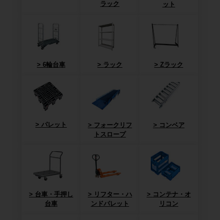
ラック
ット
6輪台車
ラック
Zラック
パレット
フォークリフ
コンベア
トスロープ
台車・手押し
リフター・ハ
コンテナ・オ
台車
ンドパレット
リコン