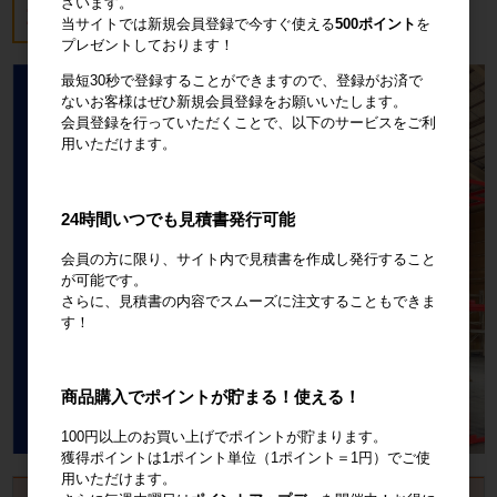
ざいます。
18,700円
税込20,570円
当サイトでは新規会員登録で今すぐ使える
500ポイント
を
プレゼントしております！
最短30秒で登録することができますので、登録がお済で
ないお客様はぜひ新規会員登録をお願いいたします。
会員登録を行っていただくことで、以下のサービスをご利
用いただけます。
24時間いつでも見積書発行可能
会員の方に限り、サイト内で見積書を作成し発行すること
が可能です。
さらに、見積書の内容でスムーズに注文することもできま
す！
商品購入でポイントが貯まる！使える！
100円以上のお買い上げでポイントが貯まります。
獲得ポイントは1ポイント単位（1ポイント＝1円）でご使
用いただけます。
お見積書・納品書発行のご案内