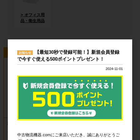
オフィス用
品・衛生用品
【最短30秒で登録可能！】新規会員登録
今回のピックアップ商品
お知らせ
で今すぐ使える500ポイントプレゼント！
2024-11-01
新品 カゴ台車 ロールボックスパレッ
ト(樹脂底板) W850×D650×H1700mm
ブルー
中古物流機器.comにご来店いただき、誠にありがとうご