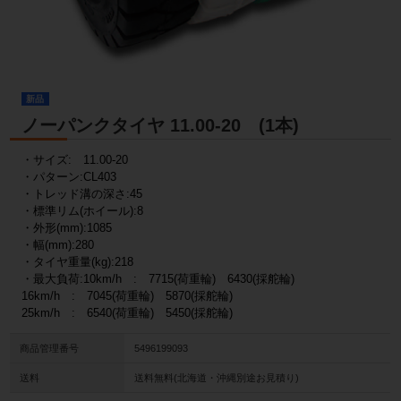
新品
ノーパンクタイヤ 11.00-20 (1本)
・サイズ: 11.00-20
・パターン:CL403
・トレッド溝の深さ:45
・標準リム(ホイール):8
・外形(mm):1085
・幅(mm):280
・タイヤ重量(kg):218
・最大負荷:10km/h : 7715(荷重輪) 6430(採舵輪)
16km/h : 7045(荷重輪) 5870(採舵輪)
25km/h : 6540(荷重輪) 5450(採舵輪)
商品管理番号
5496199093
送料
送料無料(北海道・沖縄別途お見積り)