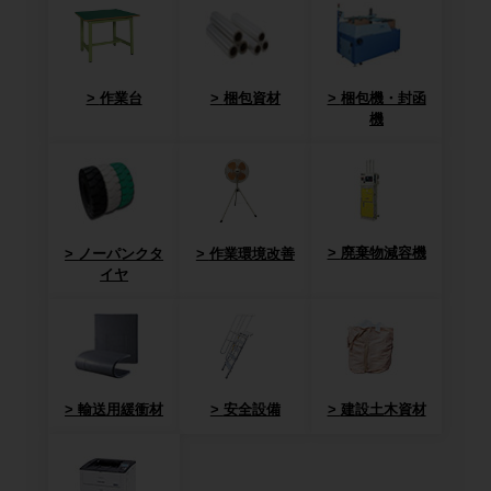
作業台
梱包資材
梱包機・封函
機
廃棄物減容機
ノーパンクタ
作業環境改善
イヤ
輸送用緩衝材
安全設備
建設土木資材