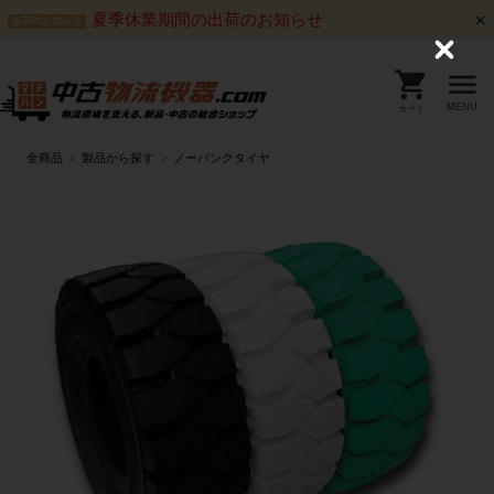
夏季休業期間の出荷のお知らせ
出荷のお知らせ
C
l
o
s
MENU
カート
e
全商品
製品から探す
ノーパンクタイヤ