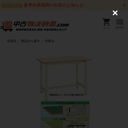
夏季休業期間の出荷のお知らせ
出荷のお知らせ
C
l
o
s
MENU
カート
e
全商品
製品から探す
作業台