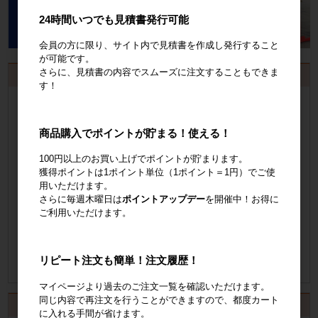
24時間いつでも見積書発行可能
会員の方に限り、サイト内で見積書を作成し発行すること
が可能です。
さらに、見積書の内容でスムーズに注文することもできま
お見積書・納品書発行のご案内
す！
会員登録
するといつでも発行可能！
会員登録はこちら
商品購入でポイントが貯まる！使える！
100円以上のお買い上げでポイントが貯まります。
見積書の発行手順についてご案内
獲得ポイントは1ポイント単位（1ポイント＝1円）でご使
用いただけます。
見積書発行手順について
さらに毎週木曜日は
ポイントアップデー
を開催中！お得に
ご利用いただけます。
納品書の発行手順についてご案内
納品書発行手順について
リピート注文も簡単！注文履歴！
マイページより過去のご注文一覧を確認いただけます。
同じ内容で再注文を行うことができますので、都度カート
カート
に入れる手間が省けます。