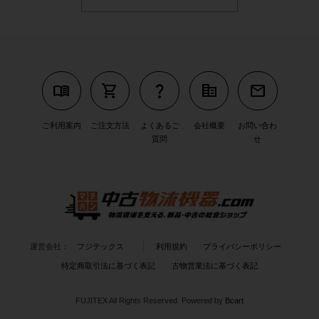
menu_book
shopping_cart
question_mark
corporate_fare
mail
ご利用案内
ご注文方法
よくあるご
会社概要
お問い合わ
質問
せ
運営会社：
フジテックス
利用規約
プライバシーポリシー
特定商取引法に基づく表記
古物営業法に基づく表記
FUJITEX All Rights Reserved.
Powered by
Bcart