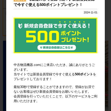
で今すぐ使える500ポイントプレゼント！
2024-11-01
新品 カゴ台車 ロールボックスパレッ
ト(樹脂底板) W850×D650×H1700mm
ブルー
18,700円
税込20,570円
中古物流機器.comにご来店いただき、誠にありがとうご
ざいます。
当サイトでは新規会員登録で今すぐ使える
500ポイント
を
プレゼントしております！
最短30秒で登録することができますので、登録がお済で
ないお客様はぜひ新規会員登録をお願いいたします。
会員登録を行っていただくことで、以下のサービスをご利
用いただけます。