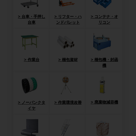
台車・手押し
リフター・ハ
コンテナ・オ
台車
ンドパレット
リコン
作業台
梱包資材
梱包機・封函
機
廃棄物減容機
ノーパンクタ
作業環境改善
イヤ