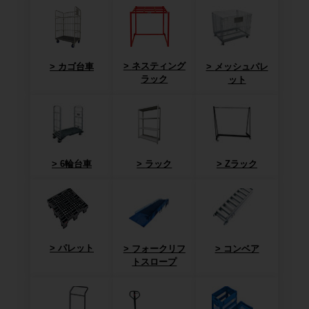
ネスティング
カゴ台車
メッシュパレ
ラック
ット
6輪台車
ラック
Zラック
パレット
フォークリフ
コンベア
トスロープ