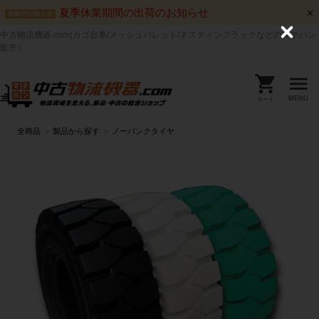
夏季休業期間の出荷のお知らせ
出荷のお知らせ
中古物流機器.com(カゴ台車/メッシュパレット/ネスティングラックなどのマテハン
C
l
販売）
o
s
e
MENU
カート
全商品
製品から探す
ノーパンクタイヤ