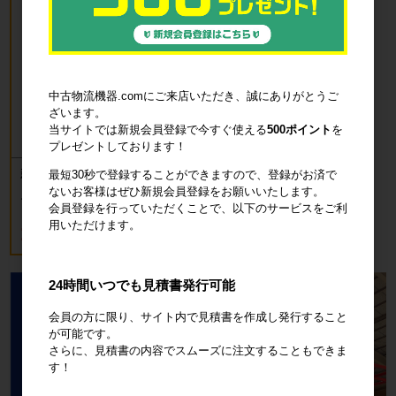
中古物流機器.comにご来店いただき、誠にありがとうご
ざいます。
当サイトでは新規会員登録で今すぐ使える
500ポイント
を
プレゼントしております！
新品 カゴ台車 ロールボックスパレッ
最短30秒で登録することができますので、登録がお済で
ト(樹脂底板) W850×D650×H1700mm
ないお客様はぜひ新規会員登録をお願いいたします。
ブルー
会員登録を行っていただくことで、以下のサービスをご利
用いただけます。
18,700円
税込20,570円
24時間いつでも見積書発行可能
会員の方に限り、サイト内で見積書を作成し発行すること
が可能です。
さらに、見積書の内容でスムーズに注文することもできま
す！