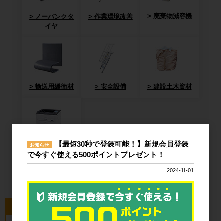
廃棄物減容機
ノーパンクタ
作業環境改善
イヤ
輸送用緩衝材
安全設備
建設土木資材
【最短30秒で登録可能！】新規会員登録
お知らせ
オフィス用
で今すぐ使える500ポイントプレゼント！
品・衛生用品
2024-11-01
今回のピックアップ商品