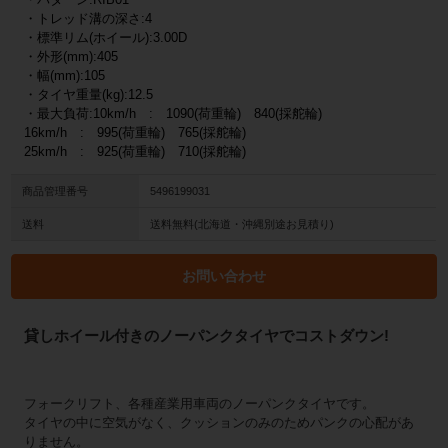
・トレッド溝の深さ:4
・標準リム(ホイール):3.00D
・外形(mm):405
・幅(mm):105
・タイヤ重量(kg):12.5
・最大負荷:10km/h : 1090(荷重輪) 840(採舵輪)
16km/h : 995(荷重輪) 765(採舵輪)
25km/h : 925(荷重輪) 710(採舵輪)
商品管理番号
5496199031
送料
送料無料(北海道・沖縄別途お見積り)
お問い合わせ
貸しホイール付きのノーパンクタイヤでコストダウン!
フォークリフト、各種産業用車両のノーパンクタイヤです。
タイヤの中に空気がなく、クッションのみのためパンクの心配があ
りません。