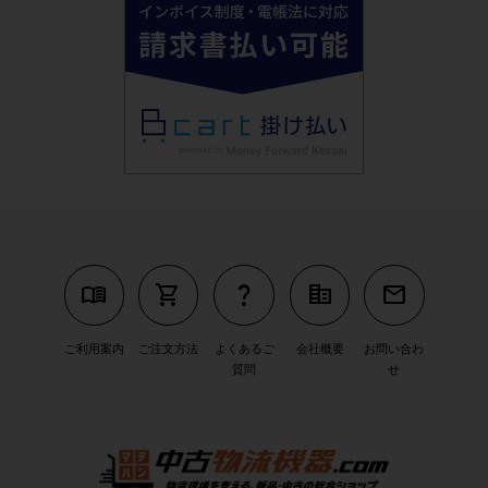
menu_book
shopping_cart
question_mark
corporate_fare
mail
ご利用案内
ご注文方法
よくあるご
会社概要
お問い合わ
質問
せ