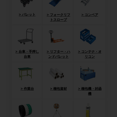
パレット
フォークリフ
コンベア
トスロープ
台車・手押し
リフター・ハ
コンテナ・オ
台車
ンドパレット
リコン
作業台
梱包資材
梱包機・封函
機