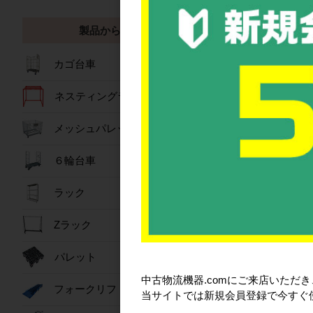
製品から探す
カゴ台車
製品から探す
ネスティングラック
メッシュパレット
６輪台車
カ
ラック
Zラック
パレット
中古物流機器.comにご来店いただ
フォークリフトスロープ
当サイトでは新規会員登録で今すぐ