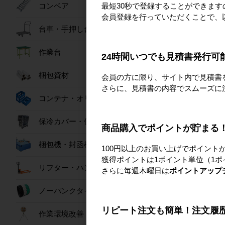
最短30秒で登録することができま
コンベア
会員登録を行っていただくことで、
台車・手押し台車
コ
作業台
24時間いつでも見積書発行可
梱包資材
会員の方に限り、サイト内で見積書
さらに、見積書の内容でスムーズに
コンテナ・オリコン
保冷カバー・保冷ボックス
商品購入でポイントが貯まる
梱包機・封函機
100円以上のお買い上げでポイント
獲得ポイントは1ポイント単位（1ポ
リフター・ハンドパレット
作業
さらに毎週木曜日は
ポイントアップ
ノーパンクタイヤ
リピート注文も簡単！注文履
作業環境改善