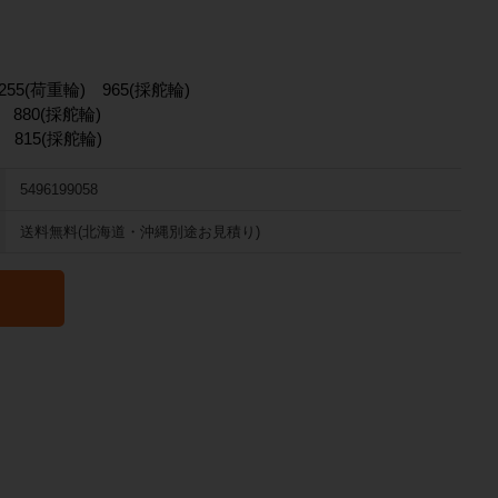
255(荷重輪) 965(採舵輪)
) 880(採舵輪)
) 815(採舵輪)
5496199058
送料無料(北海道・沖縄別途お見積り)