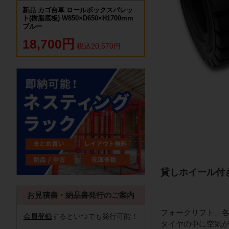
新品 カゴ台車 ロールボックスパレッ
ト(樹脂底板) W850×D650×H1700mm
ブルー
18,700円
税込20,570円
貸しホイール付
お見積書・納品書発行のご案内
フォークリフト、
会員登録
するといつでも発行可能！
タイヤの中に空気