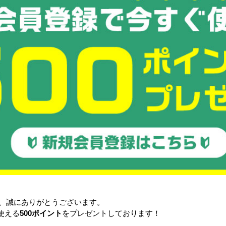
悩み・
ネスティングラック
ゴ台車
メ
ラック
Zラック
き、誠にありがとうございます。
使える
500ポイント
をプレゼントしております！