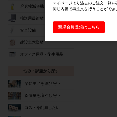
マイページより過去のご注文一覧を
建設
廃棄物減容機
同じ内容で再注文を行うことができ
輸送用緩衝材
新規会員登録はこちら
安全設備
建設土木資材
オフィス用品・衛生用品
悩み・課題から探す
楽にモノを運びたい
保管量を増やしたい
コストを削減したい