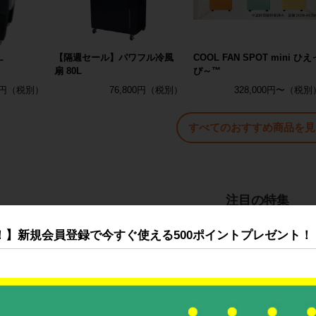
L
【隔週セール】パワフル冷風
COOL FAN SPOT mini ひえ
扇 80L
ぴ～™
0円
76,800円
328,000円〜
すべてのおすすめ商品を見
注目の特集
！】新規会員登録で今すぐ使える500ポイントプレゼント！