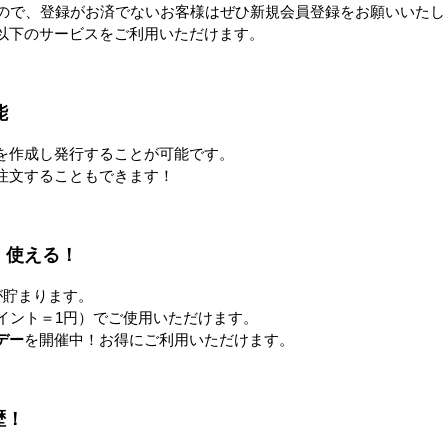
すので、登録がお済でないお客様はぜひ新規会員登録をお願いいたし
以下のサービスをご利用いただけます。
ンベア
台車・手押し台車
リフタ
能
を作成し発行することが可能です。
注文することもできます！
作業台
梱包資材
！使える！
が貯まります。
イント＝1円）でご使用いただけます。
廃棄物減容機
環境改善
デー
を開催中！お得にご利用いただけます。
歴！