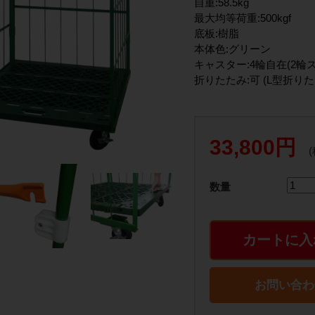
自重:58.5kg
最大均等荷重:500kgf
底板:樹脂
本体色:グリーン
キャスター:4輪自在(2輪
折りたたみ:可 (L型折りた
33,800円
数量
カートに入
お問い合わ