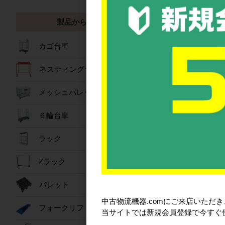
■注意7「折りたた
かご台車を折りた
製品から探す
ロックせずに台車
また手を挟まれる
カゴ台車
■注意8「手袋・安
ネスティングラック
ご使用の際はヘル
メッシュパレット
■注意9「ステーバ
カゴ台車をご使用
６輪台車
ラック
Zラック
パレット
中古物流機器.comにご来店いただ
フォークリフトスロープ
当サイトでは新規会員登録で今すぐ