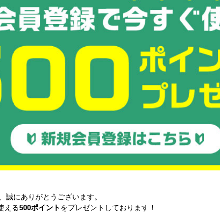
み・展開時の注意」
たむ時に、底板を跳ね上げたら、必ず底板をストッパーでロックし
を折り畳む場合、次回使用時に台車を開くと底板が前に倒れてきて
ことのない様ご注意下さい。
全靴・ヘルメットの装着」
メット、手袋、安全靴、プロテクターを着用の上けがに注意してご
ーの使用」
の際は「ステーバー」をかけてご利用ください。
■使用上の注意をポスターにしております。
目立つところへ掲示していただき、事故防止へお役立てください
https://files.bcart.jp/butsuryu-test/uploads/itemimg/5318666006/kago.
き、誠にありがとうございます。
使える
500ポイント
をプレゼントしております！