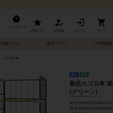
クイックオーダ
ー
お気に入り
会員登録
ログイン
カート
特集ページ
物流ブログ
ご利用案内
す
カゴ台車
新品
新品カゴ台車 連結
(グリーン)
外寸:W1100×D1100×H17
内寸:W1030×D1045×H1