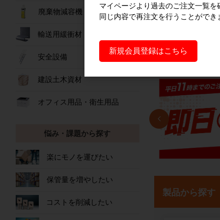
マイページより過去のご注文一覧を
廃棄物減容機
同じ内容で再注文を行うことができ
輸送用緩衝材
新規会員登録はこちら
安全設備
建設土木資材
オフィス用品・衛生用品
悩み・課題から探す
楽にモノを運びたい
保管量を増やしたい
製品から探す
コストを削減したい