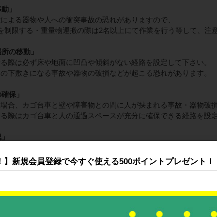
移動」
能による器物や人への衝突事故の恐れがありますので、
を制限する・重量物運搬の際は2名以上にて作業を行う等して、注
場所の移動」
せる際は必ず床や地面に凹凸や傾斜がない経路を設定して下さい。
物の下敷きになる事故や器物の破損などが起こる恐れがあります。
の確保」
る場合、カゴ台車と壁や障害物との間に人が挟まれる事故・器物破
せる際はカゴ台車と人の通過スペースが充分に確保できる経路を設
認」
接触事故の恐れがあります。
せる際は周囲をよく確認して、人通りの少ない経路を設定して下さ
！】新規会員登録で今すぐ使える500ポイントプレゼント！
ーのセット」
パーをかけずに放置すると、何かの拍子に勝手に動き出す恐れがあ
ている商品は、ストッパーをセットして下さい。