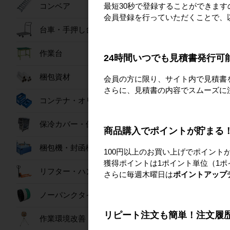
最短30秒で登録することができま
コンベア
その他、ご不明な
会員登録を行っていただくことで、
台車・手押し台車
作業台
24時間いつでも見積書発行可
おすすめ商
梱包資材
会員の方に限り、サイト内で見積書
さらに、見積書の内容でスムーズに
コンテナ・オリコン
保冷カバー・保冷ボックス
商品購入でポイントが貯まる
梱包機・封函機
100円以上のお買い上げでポイント
獲得ポイントは1ポイント単位（1ポ
リフター・ハンドパレット
さらに毎週木曜日は
ポイントアップ
COOL FAN SPOT 
ノーパンクタイヤ
ぴ～™
リピート注文も簡単！注文履
328,000
作業環境改善