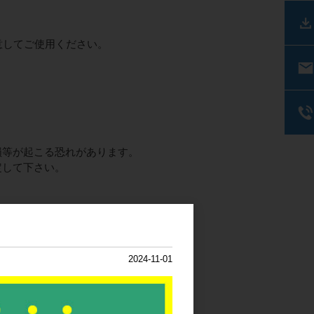
意してご使用ください。
損等が起こる恐れがあります。
定して下さい。
い。
2024-11-01
ります。