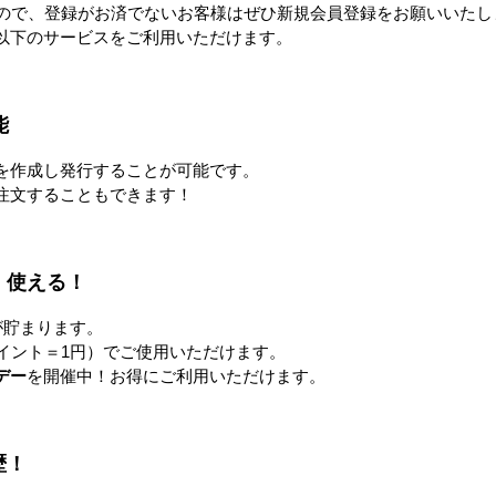
すので、登録がお済でないお客様はぜひ新規会員登録をお願いいたし
点などありましたら、お気軽にお問合せ下さい。宜しくお願い申し
以下のサービスをご利用いただけます。
能
品
を作成し発行することが可能です。
注文することもできます！
！使える！
が貯まります。
イント＝1円）でご使用いただけます。
デー
を開催中！お得にご利用いただけます。
mini ひえっ
【隔週セール】パワフル冷風
パワフル冷風扇 150L
扇 80L
歴！
円〜
76,800円
173,000円