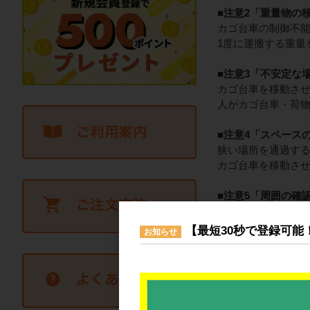
■注意2「重量物の
カゴ台車の制御不
1度に運搬する重量
■注意3「不安定な
カゴ台車を移動さ
人がカゴ台車・荷
■注意4「スペース
狭い場所を通過す
カゴ台車を移動さ
■注意5「周囲の確
カゴ台車と人との
カゴ台車を移動さ
【最短30秒で登録可能
お知らせ
■注意6「ストッパ
カゴ台車はストッ
ストッパーが付い