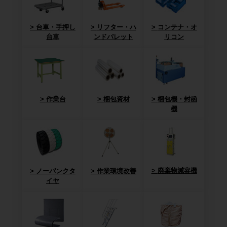
台車・手押し
リフター・ハ
コンテナ・オ
台車
ンドパレット
リコン
作業台
梱包資材
梱包機・封函
機
廃棄物減容機
ノーパンクタ
作業環境改善
イヤ