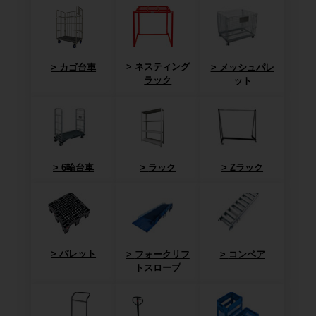
ネスティング
カゴ台車
メッシュパレ
ラック
ット
6輪台車
ラック
Zラック
パレット
フォークリフ
コンベア
トスロープ