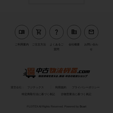
menu_book
shopping_cart
question_mark
corporate_fare
mail
ご利用案内
ご注文方法
よくあるご
会社概要
お問い合わ
質問
せ
運営会社：
フジテックス
利用規約
プライバシーポリシー
特定商取引法に基づく表記
古物営業法に基づく表記
FUJITEX All Rights Reserved.
Powered by
Bcart