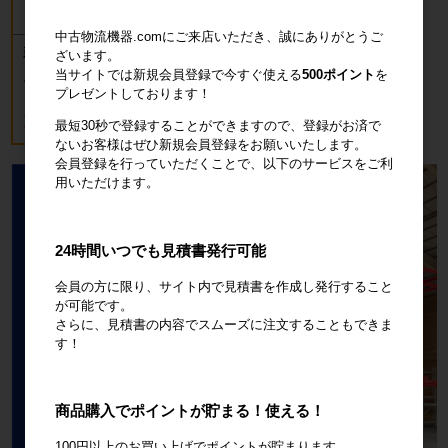
中古物流機器.comにご来店いただき、誠にありがとうご
新品 カゴ台車 ロールボックスパレッ
ざいます。
ト(樹脂底板) W850×D650×H1700mm
当サイトでは新規会員登録で今すぐ使える
500ポイント
を
ブルー
プレゼントしております！
18,700円
税込20,570円
最短30秒で登録することができますので、登録がお済で
ないお客様はぜひ新規会員登録をお願いいたします。
会員登録を行っていただくことで、以下のサービスをご利
用いただけます。
24時間いつでも見積書発行可能
会員の方に限り、サイト内で見積書を作成し発行すること
が可能です。
さらに、見積書の内容でスムーズに注文することもできま
す！
商品購入でポイントが貯まる！使える！
100円以上のお買い上げでポイントが貯まります。