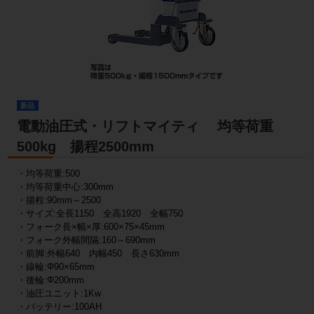
新品
電動油圧式・リフトマイティ 均等荷重
500kg 揚程2500mm
・均等荷重:500
・均等荷重中心:300mm
・揚程:90mm～2500
・サイズ:全長1150 全高1920 全幅750
・フォーク長×幅×厚:600×75×45mm
・フォーク外幅間隔:160～690mm
・前脚:外幅640 内幅450 長さ630mm
・線輪:Φ90×65mm
・後輪:Φ200mm
・油圧ユニット:1Kw
・バッテリー:100AH