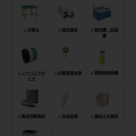
作業台
梱包資材
梱包機・封函
機
廃棄物減容機
ノーパンクタ
作業環境改善
イヤ
輸送用緩衝材
安全設備
建設土木資材