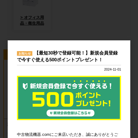
オフィス用
品・衛生用品
【最短30秒で登録可能！】新規会員登録
お知らせ
今回のピックアップ商品
で今すぐ使える500ポイントプレゼント！
2024-11-01
新品 カゴ台車 ロールボックスパレッ
ト(樹脂底板) W850×D650×H1700mm
ブルー
中古物流機器.comにご来店いただき、誠にありがとうご