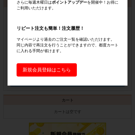
さらに毎週木曜日は
ポイントアップデー
を開催中！お得に
お見積書・納品書発行のご案内
ご利用いただけます。
会員登録
するといつでも発行可能！
会員登録はこちら
リピート注文も簡単！注文履歴！
マイページより過去のご注文一覧を確認いただけます。
見積書の発行手順についてご案内
同じ内容で再注文を行うことができますので、都度カート
に入れる手間が省けます。
見積書発行手順について
納品書の発行手順についてご案内
新規会員登録はこちら
納品書発行手順について
カート
カートは空です