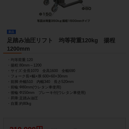
新品
足踏み油圧リフト 均等荷重120kg 揚程
1200mm
・均等荷重:120
・揚程:80mm～1200
・サイズ:全長1070 全高1600 全幅690
・フォーク長×幅×厚:600×60×30mm
・前脚:外幅510 内幅340 長さ520mm
・前輪:Φ80mm(ウレタン車使用)
・後輪:Φ150mm ブレーキ付(ウレタン車使用)
・昇降:足踏み油圧
・自重:約80kg