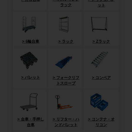
ラック
ット
6輪台車
ラック
Zラック
パレット
フォークリフ
コンベア
トスロープ
台車・手押し
リフター・ハ
コンテナ・オ
台車
ンドパレット
リコン