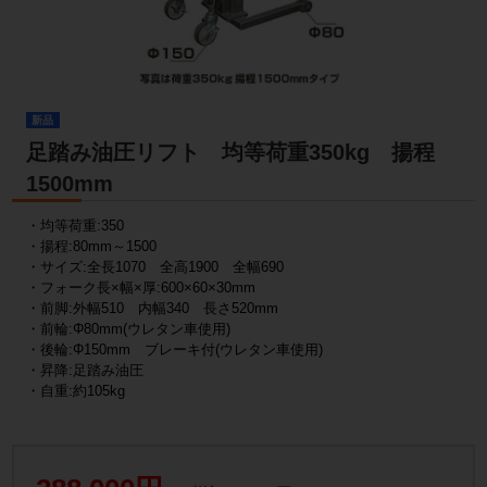
新品
足踏み油圧リフト 均等荷重350kg 揚程
1500mm
・均等荷重:350
・揚程:80mm～1500
・サイズ:全長1070 全高1900 全幅690
・フォーク長×幅×厚:600×60×30mm
・前脚:外幅510 内幅340 長さ520mm
・前輪:Φ80mm(ウレタン車使用)
・後輪:Φ150mm ブレーキ付(ウレタン車使用)
・昇降:足踏み油圧
・自重:約105kg