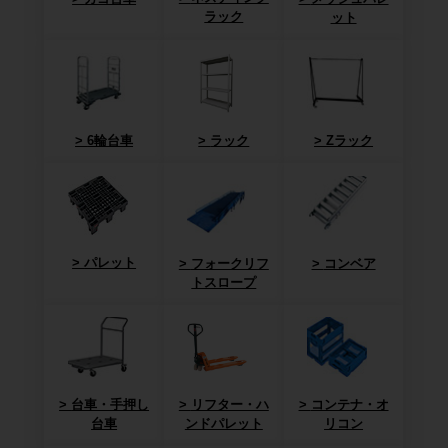
ラック
ット
6輪台車
ラック
Zラック
パレット
フォークリフ
コンベア
トスロープ
台車・手押し
リフター・ハ
コンテナ・オ
台車
ンドパレット
リコン