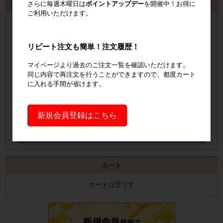
さらに毎週木曜日は
ポイントアップデー
を開催中！お得に
お見積書・納品書発行のご案内
ご利用いただけます。
会員登録
するといつでも発行可能！
会員登録はこちら
リピート注文も簡単！注文履歴！
マイページより過去のご注文一覧を確認いただけます。
見積書の発行手順についてご案内
同じ内容で再注文を行うことができますので、都度カート
に入れる手間が省けます。
見積書発行手順について
納品書の発行手順についてご案内
新規会員登録はこちら
納品書発行手順について
カート
カートは空です