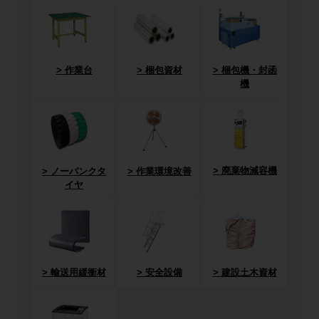
作業台
梱包資材
梱包機・封函
機
廃棄物減容機
ノーパンクタ
作業環境改善
イヤ
輸送用緩衝材
安全設備
建設土木資材