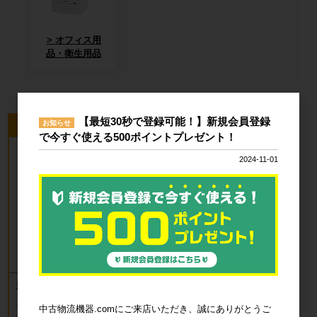
オフィス用
品・衛生用品
【最短30秒で登録可能！】新規会員登録
お知らせ
今回のピックアップ商品
で今すぐ使える500ポイントプレゼント！
2024-11-01
新品 カゴ台車 ロールボックスパレッ
ト(樹脂底板) W850×D650×H1700mm
ブルー
中古物流機器.comにご来店いただき、誠にありがとうご