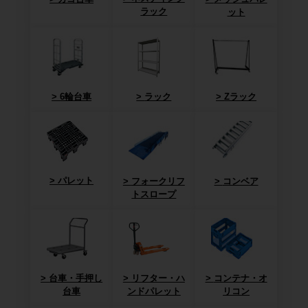
ラック
ット
6輪台車
ラック
Zラック
パレット
フォークリフ
コンベア
トスロープ
台車・手押し
リフター・ハ
コンテナ・オ
台車
ンドパレット
リコン