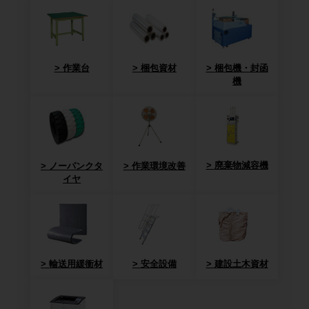
作業台
梱包資材
梱包機・封函
機
廃棄物減容機
ノーパンクタ
作業環境改善
イヤ
輸送用緩衝材
安全設備
建設土木資材