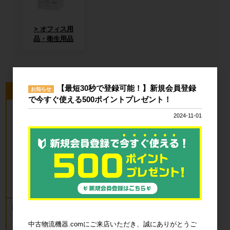
オフィス用
品・衛生用品
【最短30秒で登録可能！】新規会員登録
お知らせ
今回のピックアップ商品
で今すぐ使える500ポイントプレゼント！
2024-11-01
新品 カゴ台車 ロールボックスパレッ
ト(樹脂底板) W850×D650×H1700mm
ブルー
中古物流機器.comにご来店いただき、誠にありがとうご