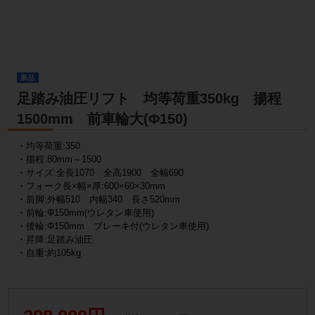
新品
足踏み油圧リフト 均等荷重350kg 揚程
1500mm 前車輪大(Φ150)
・均等荷重:350
・揚程:80mm～1500
・サイズ:全長1070 全高1900 全幅690
・フォーク長×幅×厚:600×60×30mm
・前脚:外幅510 内幅340 長さ520mm
・前輪:Φ150mm(ウレタン車使用)
・後輪:Φ150mm ブレーキ付(ウレタン車使用)
・昇降:足踏み油圧
・自重:約105kg