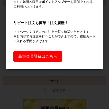
さらに毎週木曜日は
ポイントアップデー
を開催中！お得に
お見積書・納品書発行のご案内
ご利用いただけます。
会員登録
するといつでも発行可能！
会員登録はこちら
リピート注文も簡単！注文履歴！
マイページより過去のご注文一覧を確認いただけます。
見積書の発行手順についてご案内
同じ内容で再注文を行うことができますので、都度カート
に入れる手間が省けます。
見積書発行手順について
納品書の発行手順についてご案内
新規会員登録はこちら
納品書発行手順について
カート
カートは空です