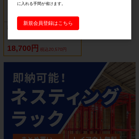
に入れる手間が省けます。
新規会員登録はこちら
新品 カゴ台車 ロールボックスパレッ
ト(樹脂底板) W850×D650×H1700mm
ブルー
18,700円
税込20,570円