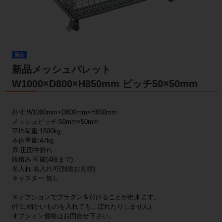
新品
新品メッシュパレット
W1000×D800×H850mm ピッチ50×50mm
外寸:W1000mm×D800mm×H850mm
メッシュピッチ:50mm×50mm
平均荷重:1500kg
本体重量:47kg
扉:正面中折れ
段積み:可能(4段まで)
名入れ:名入れ可(別途お見積)
キャスター:無し
※オプションでプラダンを付けることが出来ます。
(中に細かいものを入れてもこぼれたりしません)
オプション価格はお問合せ下さい。