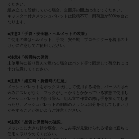
ください。
組み立てて段積している場合、全面扉の開放は控えてください。
キャスター付きメッシュパレットは段積不可、耐荷重が500kg/台と
なります。
■注意3「手袋・安全靴・ヘルメットの装着」
ご使用の際はヘルメット、手袋、安全靴、プロテクターを着用の上
けがに注意してご使用ください。
■注意4「折畳時の保管」
未使用時に折り畳んで重ねる場合はバンド等で固定して荷崩れには
十分注意してください。
■注意5「組立時・折畳時の注意」
メッシュパレットをボックス状にして使用する場合、パーツのはめ
込みにズレがなく、フックがしっかりとかかっている状態で使用し
メッシュパレットの折り畳み、組み立て作業の際は手を挟んでしま
ったり、メッシュパレットの側面のメッシュ部分を倒してしまいけ
がをすることが無いようご注意ください。
■注意6「品質と保管時の確認」
メッシュに大きな錆や腐食、へこみ等が見受けられる場合は直ちに
使用を取りやめてください。