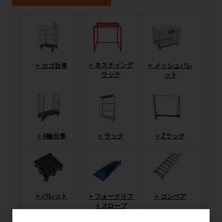
ネスティング
カゴ台車
メッシュパレ
ラック
ット
6輪台車
ラック
Zラック
パレット
フォークリフ
コンベア
トスロープ