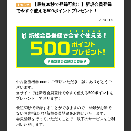
【最短30秒で登録可能！】新規会員登録
お知らせ
で今すぐ使える500ポイントプレゼント！
2024-11-01
台車・手押し
リフター・ハ
コンテナ・オ
台車
ンドパレット
リコン
作業台
梱包資材
梱包機・封函
機
中古物流機器.comにご来店いただき、誠にありがとうご
ざいます。
当サイトでは新規会員登録で今すぐ使える
500ポイント
を
プレゼントしております！
最短30秒で登録することができますので、登録がお済で
廃棄物減容機
ノーパンクタ
作業環境改善
ないお客様はぜひ新規会員登録をお願いいたします。
イヤ
会員登録を行っていただくことで、以下のサービスをご利
用いただけます。