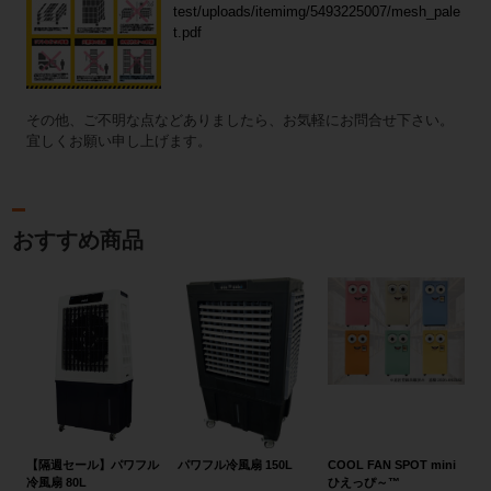
test/uploads/itemimg/5493225007/mesh_pale
t.pdf
その他、ご不明な点などありましたら、お気軽にお問合せ下さい。
宜しくお願い申し上げます。
おすすめ商品
【隔週セール】パワフル
パワフル冷風扇 150L
COOL FAN SPOT mini
冷風扇 80L
ひえっぴ～™