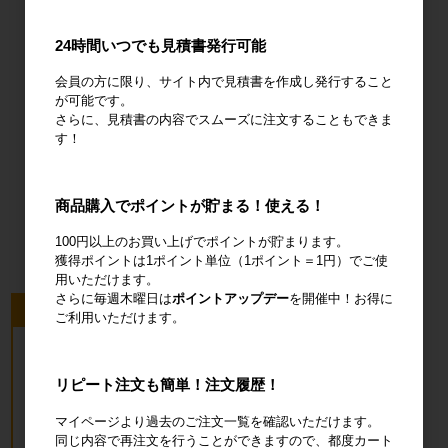
24時間いつでも見積書発行可能
輸送用緩衝材
安全設備
建設土木資材
会員の方に限り、サイト内で見積書を作成し発行すること
が可能です。
さらに、見積書の内容でスムーズに注文することもできま
す！
オフィス用
商品購入でポイントが貯まる！使える！
品・衛生用品
100円以上のお買い上げでポイントが貯まります。
獲得ポイントは1ポイント単位（1ポイント＝1円）でご使
用いただけます。
さらに毎週木曜日は
ポイントアップデー
を開催中！お得に
今回のピックアップ商品
ご利用いただけます。
リピート注文も簡単！注文履歴！
マイページより過去のご注文一覧を確認いただけます。
同じ内容で再注文を行うことができますので、都度カート