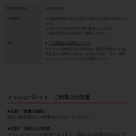
商品管理番号
5493225007
注意事項
※路線便配送の場合は1回での配送の上限が25台までと
なり、
それ以上の台数は翌日以降の配送となります。
一括納入希望のお客様はご連絡ください。
送料
この製品の送料はこちら
※クリック後表示される送料は、製品を複数買った場
合は正しい送料とずれることがあります。正しい送料
はショッピングカート内でご確認ください。
メッシュパレット ご利用上の注意
■注意1「重量の確認」
指定の耐荷重以上の荷重をかけないでください。
■注意2「5段以上の段積」
メッシュパレットは4段積となります。5段以上の段積は行わないで