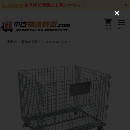
夏季休業期間の出荷のお知らせ
出荷のお知らせ
C
l
o
s
MENU
カート
e
全商品
製品から探す
メッシュパレット