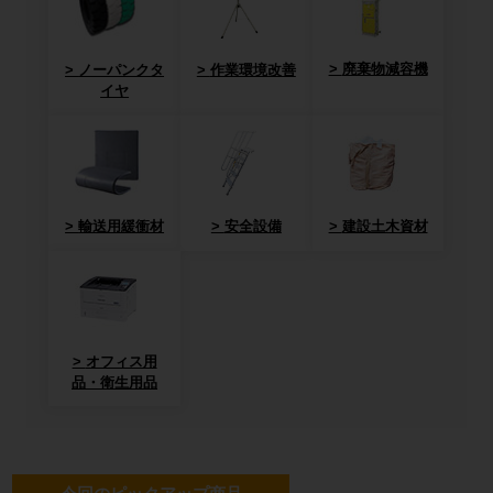
廃棄物減容機
ノーパンクタ
作業環境改善
イヤ
輸送用緩衝材
安全設備
建設土木資材
オフィス用
品・衛生用品