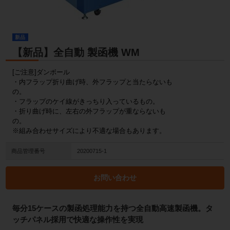
新品
【新品】全自動 製函機 WM
[ご注意]ダンボール
・内フラップ折り曲げ時、外フラップと当たらないも
の。
・フラップのケイ線がきっちり入っているもの。
・折り曲げ時に、左右の外フラップが重ならないも
の。
※組み合わせサイズにより不適な場合もあります。
商品管理番号
20200715-1
お問い合わせ
毎分15ケースの製函処理能力を持つ全自動高速製函機。タ
ッチパネル採用で快適な操作性を実現