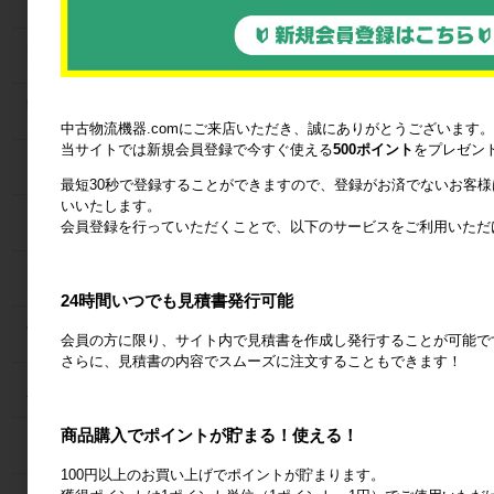
ネスティングラック
メッシュパレット
中古物流機器.comにご来店いただき、誠にありがとうございます。
当サイトでは新規会員登録で今すぐ使える
500ポイント
をプレゼン
６輪台車
最短30秒で登録することができますので、登録がお済でないお客
いいたします。
ラック
会員登録を行っていただくことで、以下のサービスをご利用いただ
Zラック
24時間いつでも見積書発行可能
パレット
会員の方に限り、サイト内で見積書を作成し発行することが可能で
さらに、見積書の内容でスムーズに注文することもできます！
フォークリフトスロープ
商品購入でポイントが貯まる！使える！
コンベア
100円以上のお買い上げでポイントが貯まります。