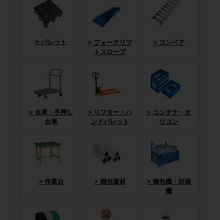
パレット
フォークリフ
コンベア
トスロープ
台車・手押し
リフター・ハ
コンテナ・オ
台車
ンドパレット
リコン
作業台
梱包資材
梱包機・封函
機