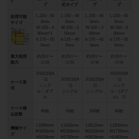
?
プ
応タイプ
プ
プ
L:220～55
L:150～40
L:200～45
L:220～55
処理可能
0mm
0mm
0mm
0mm
サイズ
W:150～4
W:100～2
W:150～3
W:150～4
00mm*1
50mm
00mm
00mm
b:170～55
b:125～40
b:175～45
b:170～55
0mm
0mm
0mm
0mm
最大処理
約15ケー
約15ケー
約20ケー
約10ケー
能力
ス/分
ス/分
ス/分
ス/分
JIS0210(A
JIS0210(A
-1)
JIS0210(A
JIS0210(A
-1)
ケース形
シング
-1)
-1)
シング
式
ル・ダブ
シングル
シングル
ル・(ダブ
ル
ル) *2
ケース積
85枚
55枚
100枚
60枚
込枚数
L1830mm
L1426mm
L2612mm
L1830mm
機械サイ
W1830mm
W1356mm
W2103mm
W1730mm
ズ
H1628mm
H1700mm
H1628mm
H1482mm