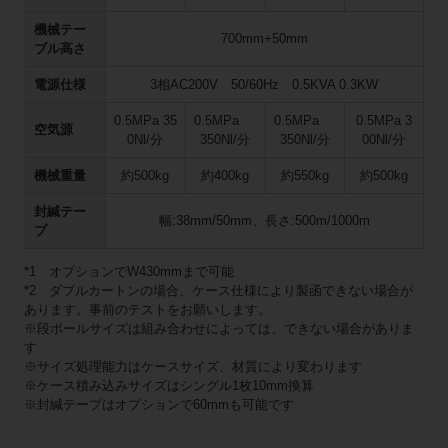
機械テー
700mm+50mm
ブル高さ
電源仕様
3相AC200V 50/60Hz 0.5KVA 0.3KW
0.5MPa 35
0.5MPa
0.5MPa
0.5MPa 3
空気源
0Nl/分
350Nl/分
350Nl/分
00Nl/分
機械重量
約500kg
約400kg
約550kg
約500kg
封緘テー
幅:38mm/50mm、長さ:500m/1000m
プ
*1 オプションでW430mmまで可能
*2 ダブルカートンの場合、ケース仕様により製函できない場合が
あります。事前のテストをお願いします。
※段ボールサイズは組み合わせによっては、できない場合がありま
す
※サイズ処理能力はケースサイズ、材質により変わります
※ケース積み込みサイズはシングル1枚10mm換算
※封緘テープはオプションで60mmも可能です