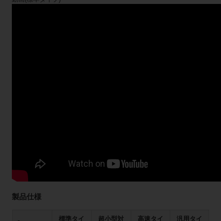
製品仕様
標準タイ
超小型対
高速タイ
汎用タイ