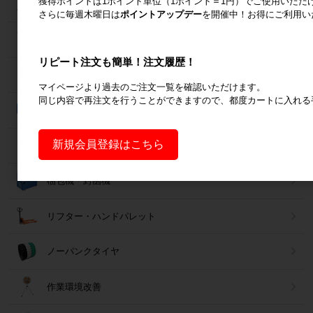
獲得ポイントは1ポイント単位（1ポイント＝1円）でご使用いただ
台車・手押し台車
さらに毎週木曜日は
ポイントアップデー
を開催中！お得にご利用い
作業台
リピート注文も簡単！注文履歴！
梱包資材
マイページより過去のご注文一覧を確認いただけます。
同じ内容で再注文を行うことができますので、都度カートに入れる
コンテナ・オリコン
新規会員登録はこちら
保冷カバー・保冷ボックス
梱包機・封函機
リフター・ハンドパレット
ノーパンクタイヤ
作業環境改善