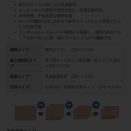
毎分15ケースのゆとりの高速製函
タッチパネルの標準仕様化で安心・快適な操作性。
各種警報、予報装置を標準装備
ケースの搬送方向に合わせて操作スイッチなどが左右どちら
にも設置可能
ダンボールケースをシート状態から開函し、底部の内外フラ
ップを折り込んだ後、I貼りテーピングを行う機械です。
標準タイプ
標準タイプ (15ケース/分)
超小型対応タイ
超小型ケースサイズ対応機 <省スペース設計
プ
>(15ケース/分)
高速タイプ
高速製函対応 (20ケース/分)
汎用タイプ
お求め安く実用的汎用タイプ (10ケース/分)
動画(標準タイプ)