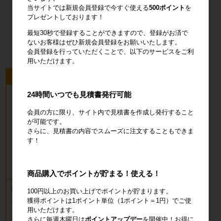
当サイトでは新規会員登録で今すぐ使える
500ポイント
を
プレゼントしております！
オフィス用
品・衛生用品
最短30秒で登録することができますので、登録がお済で
ないお客様はぜひ新規会員登録をお願いいたします。
会員登録を行っていただくことで、以下のサービスをご利
用いただけます。
今回のピックアップ商品
24時間いつでも見積書発行可能
会員の方に限り、サイト内で見積書を作成し発行すること
が可能です。
さらに、見積書の内容でスムーズに注文することもできま
す！
商品購入でポイントが貯まる！使える！
新品 カゴ台車 ロールボックスパレッ
100円以上のお買い上げでポイントが貯まります。
ト(樹脂底板) W850×D650×H1700mm
獲得ポイントは1ポイント単位（1ポイント＝1円）でご使
ブルー
用いただけます。
18,700円
さらに毎週木曜日は
ポイントアップデー
を開催中！お得に