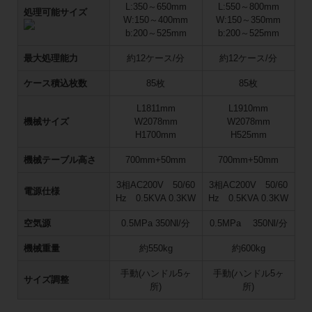
L:350～650mm
L:550～800mm
処理可能サイズ
W:150～400mm
W:150～350mm
b:200～525mm
b:200～525mm
最大処理能力
約12ケース/分
約12ケース/分
ケース積込枚数
85枚
85枚
L1811mm
L1910mm
機械サイズ
W2078mm
W2078mm
H1700mm
H525mm
機械テーブル高さ
700mm+50mm
700mm+50mm
3相AC200V 50/60
3相AC200V 50/60
電源仕様
Hz 0.5KVA 0.3KW
Hz 0.5KVA 0.3KW
空気源
0.5MPa 350Nl/分
0.5MPa 350Nl/分
機械重量
約550kg
約600kg
手動(ハンドル5ヶ
手動(ハンドル5ヶ
サイズ調整
所)
所)