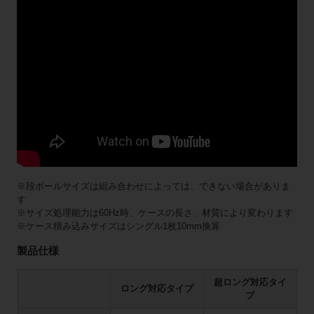
※段ボールサイズは組み合わせによっては、できない場合がありま
す
※サイズ処理能力は60Hz時、ケースの長さ、材質により変わります
※ケース積み込みサイズはシングル1枚10mm換算
製品仕様
超ロング対応タイ
ロング対応タイプ
プ