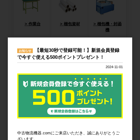
作業台
梱包資材
梱包機・封函
機
【最短30秒で登録可能！】新規会員登録
お知らせ
で今すぐ使える500ポイントプレゼント！
2024-11-01
廃棄物減容機
ノーパンクタ
作業環境改善
イヤ
輸送用緩衝材
安全設備
建設土木資材
中古物流機器.comにご来店いただき、誠にありがとうご
ざいます。