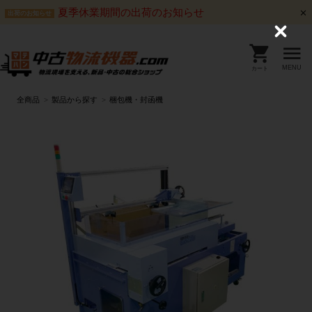
夏季休業期間の出荷のお知らせ
出荷のお知らせ
C
l
o
s
MENU
カート
e
全商品
製品から探す
梱包機・封函機