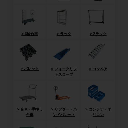
6輪台車
ラック
Zラック
パレット
フォークリフ
コンベア
トスロープ
台車・手押し
リフター・ハ
コンテナ・オ
台車
ンドパレット
リコン