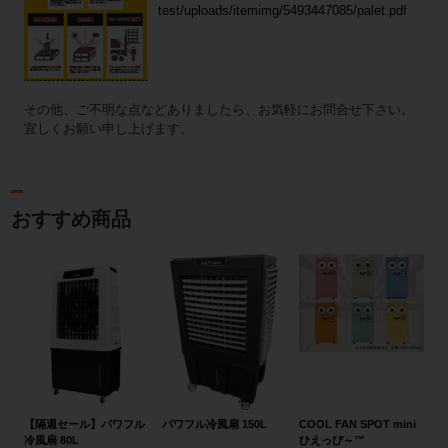
test/uploads/itemimg/5493447085/palet.pdf
その他、ご不明な点などありましたら、お気軽にお問合せ下さい。
宜しくお願い申し上げます。
おすすめ商品
【隔週セール】パワフル
パワフル冷風扇 150L
COOL FAN SPOT mini
冷風扇 80L
ひえっぴ～™