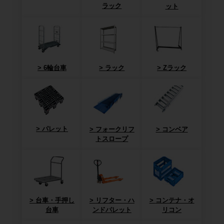
ラック
ット
6輪台車
ラック
Zラック
パレット
フォークリフ
コンベア
トスロープ
台車・手押し
リフター・ハ
コンテナ・オ
台車
ンドパレット
リコン