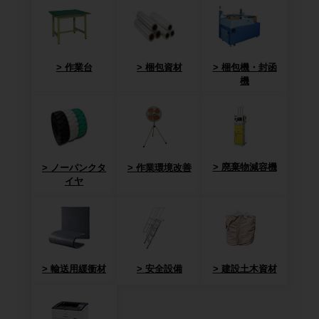
作業台
梱包資材
梱包機・封函
機
廃棄物減容機
ノーパンクタ
作業環境改善
イヤ
輸送用緩衝材
安全設備
建設土木資材