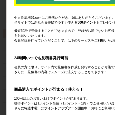
中古物流機器.comにご来店いただき、誠にありがとうございます。
当サイトでは新規会員登録で今すぐ使える
500ポイント
をプレゼン
最短30秒で登録することができますので、登録がお済でないお客
製品から探す
をお願いいたします。
会員登録を行っていただくことで、以下のサービスをご利用いただ
カゴ台車
ネスティングラック
24時間いつでも見積書発行可能
会員の方に限り、サイト内で見積書を作成し発行することが可能で
メッシュパレット
さらに、見積書の内容でスムーズに注文することもできます！
６輪台車
商品購入でポイントが貯まる！使える！
ラック
100円以上のお買い上げでポイントが貯まります。
獲得ポイントは1ポイント単位（1ポイント＝1円）でご使用いただ
さらに毎週木曜日は
ポイントアップデー
を開催中！お得にご利用い
Zラック