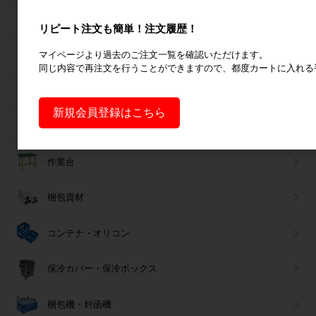
パレット
リピート注文も簡単！注文履歴！
マイページより過去のご注文一覧を確認いただけます。
フォークリフトスロープ
同じ内容で再注文を行うことができますので、都度カートに入れる
コンベア
新規会員登録はこちら
台車・手押し台車
作業台
梱包資材
コンテナ・オリコン
保冷カバー・保冷ボックス
梱包機・封函機