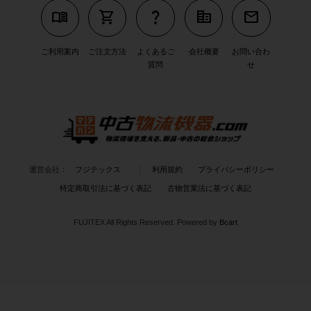
menu_book
shopping_cart
question_mark
corporate_fare
mail
ご利用案内
ご注文方法
よくあるご
会社概要
お問い合わ
質問
せ
運営会社：
フジテックス
利用規約
プライバシーポリシー
特定商取引法に基づく表記
古物営業法に基づく表記
FUJITEX All Rights Reserved.
Powered by
Bcart