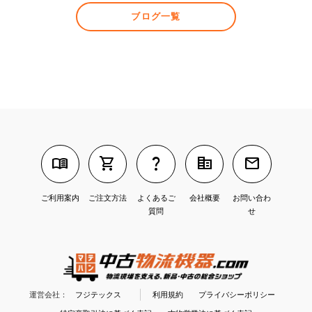
ブログ一覧
menu_book
shopping_cart
question_mark
corporate_fare
mail
ご利用案内
ご注文方法
よくあるご
会社概要
お問い合わ
質問
せ
運営会社：
フジテックス
利用規約
プライバシーポリシー