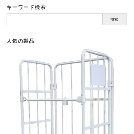
キーワード検索
サ
イ
ト
内
検
人気の製品
索：