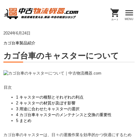
Skip
to
the
MENU
カート
content
2024年6月24日
カゴ台車
製品紹介
カゴ台車のキャスターについて
目次
1
キャスターの種類とそれぞれの利点
2
キャスターの材質が及ぼす影響
3
用途に合わせたキャスターの選択
4
カゴ台車キャスターのメンテナンスと交換の重要性
5
まとめ
カゴ台車のキャスターは、日々の運搬作業を効率的かつ快適にするため