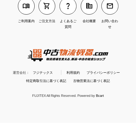
menu_book
shopping_cart
question_mark
corporate_fare
mail
ご利用案内
ご注文方法
よくあるご
会社概要
お問い合わ
質問
せ
運営会社：
フジテックス
利用規約
プライバシーポリシー
特定商取引法に基づく表記
古物営業法に基づく表記
FUJITEX All Rights Reserved.
Powered by
Bcart