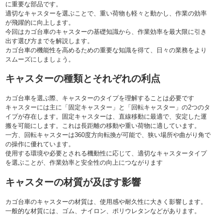
に重要な部品です。
適切なキャスターを選ぶことで、重い荷物も軽々と動かし、作業の効率
が飛躍的に向上します。
今回はカゴ台車のキャスターの基礎知識から、作業効率を最大限に引き
出す選び方までを解説します。
カゴ台車の機能性を高めるための重要な知識を得て、日々の業務をより
スムーズにしましょう。
キャスターの種類とそれぞれの利点
カゴ台車を選ぶ際、キャスターのタイプを理解することは必要です
キャスターには主に「固定キャスター」と「回転キャスター」の2つのタ
イプが存在します。固定キャスターは、直線移動に最適で、安定した運
搬を可能にします。これは長距離の移動や重い荷物に適しています。
一方、回転キャスターは360度方向転換が可能で、狭い場所や曲がり角で
の操作に優れています。
使用する環境や必要とされる機動性に応じて、適切なキャスタータイプ
を選ぶことが、作業効率と安全性の向上につながります
キャスターの材質が及ぼす影響
カゴ台車のキャスターの材質は、使用感や耐久性に大きく影響します。
一般的な材質には、ゴム、ナイロン、ポリウレタンなどがあります。