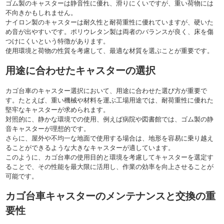
ゴム製のキャスターは静音性に優れ、滑りにくいですが、重い荷物には
不向きかもしれません。
ナイロン製のキャスターは耐久性と耐荷重性に優れていますが、硬いた
め音が出やすいです。ポリウレタン製は両者のバランスが良く、床を傷
つけにくいという特徴があります。
使用環境と荷物の性質を考慮して、最適な材質を選ぶことが重要です。
用途に合わせたキャスターの選択
カゴ台車のキャスター選択において、用途に合わせた選び方が重要で
す。たとえば、重い機械や材料を運ぶ工場用途では、耐荷重性に優れた
堅牢なキャスターが求められます。
対照的に、静かな環境での使用、例えば病院や図書館では、ゴム製の静
音キャスターが理想的です。
さらに、屋外や不均一な地面で使用する場合は、地形を容易に乗り越え
ることができるような大きなキャスターが適しています。
このように、カゴ台車の使用目的と環境を考慮してキャスターを選定す
ることで、その性能を最大限に活用し、作業の効率を向上させることが
可能です。
カゴ台車キャスターのメンテナンスと交換の重
要性