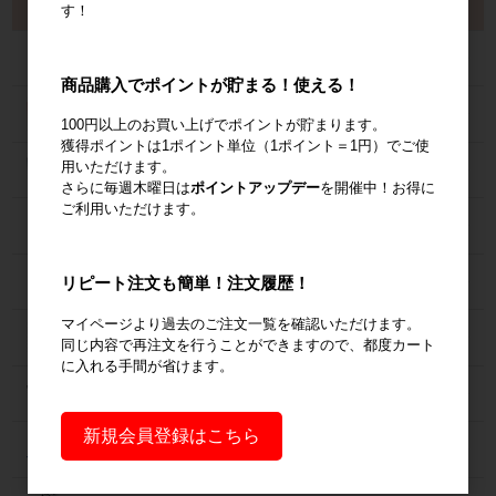
す！
製品から探す
カゴ台車
商品購入でポイントが貯まる！使える！
ネスティングラック
100円以上のお買い上げでポイントが貯まります。
獲得ポイントは1ポイント単位（1ポイント＝1円）でご使
用いただけます。
メッシュパレット
さらに毎週木曜日は
ポイントアップデー
を開催中！お得に
ご利用いただけます。
６輪台車
ラック
リピート注文も簡単！注文履歴！
マイページより過去のご注文一覧を確認いただけます。
Zラック
同じ内容で再注文を行うことができますので、都度カート
に入れる手間が省けます。
パレット
新規会員登録はこちら
フォークリフトスロープ