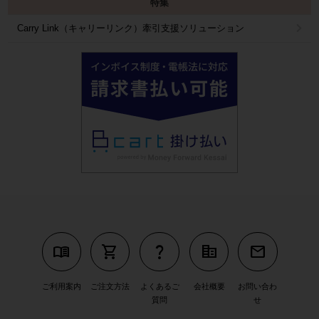
特集
Carry Link（キャリーリンク）牽引支援ソリューション
menu_book
shopping_cart
question_mark
corporate_fare
mail
ご利用案内
ご注文方法
よくあるご
会社概要
お問い合わ
質問
せ