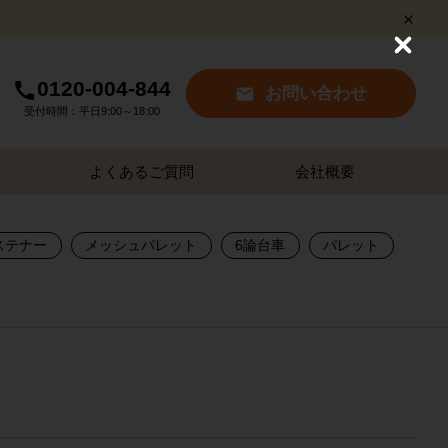
C
l
0120-004-844
o
お問い合わせ
s
受付時間：平日9:00～18:00
e
よくあるご質問
会社概要
ステナー
メッシュパレット
6論台車
パレット