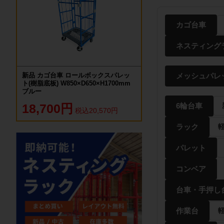
カゴ台車
ネスティング
メッシュパレ
新品 カゴ台車 ロールボックスパレッ
ト(樹脂底板) W850×D650×H1700mm
ブルー
6輪台車
18,700円
税込20,570円
ラック
パレット
コンベア
台車・手押し
作業台