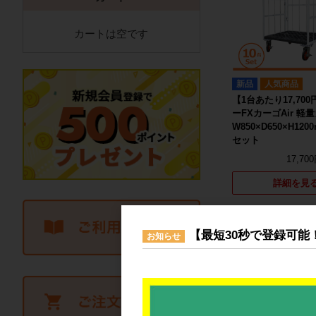
カートは空です
新品
人気商品
【1台あたり17,70
ーFXカーゴAir 軽
W850×D650×H12
セット
17,70
詳細を見
【最短30秒で登録可能
お知らせ