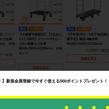
新品
人気商品
新品
人気商品
0円】スーパ
【※倉庫引取限定】【1台あた
【予約受付中・8月下旬以降
量カゴ台車
り17,700円】スーパーFXカー
庫予定】新品 6輪台車
00mm 10台
ゴAir 軽量カゴ台車
W1260×D425×H1520mm
W850×D650×H1200mm 10台
21,000円
セット
0円
詳細を見る
る
詳細を見る
！】新規会員登録で今すぐ使える500ポイントプレゼント！