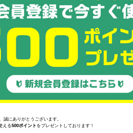
新品
人気商品
新品
人気商品
【1台あた
【予約受付中・8月下旬以降入
新品 Zラック(黒)
6輪台車
庫予定】【1台あたり20,200
W1500×D490×H1703mm
20mm 10
円】新品 6輪台車
16,500円
W1260×D425×H1520mm 10
台セット
詳細を見る
20,200円
る
詳細を見る
き、誠にありがとうございます。
使える
500ポイント
をプレゼントしております！