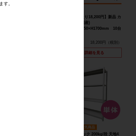
ます。
新品
新品
カ
【1台あたり18,700円】新品 カ
【1台あたり18,200円】新品 カ
ゴ台車 (国産)
ゴ台車 (国産)
W850×D650×H1700mm 5台
W850×D650×H1700mm 10台
セット
セット
18,700円
18,200円
詳細を見る
詳細を見る
新品
人気商品
新品 メッシュパレット
新品
人気商品
W1200×D1000×H900mm ピッ
中軽量ラック 200kg/段 天地4