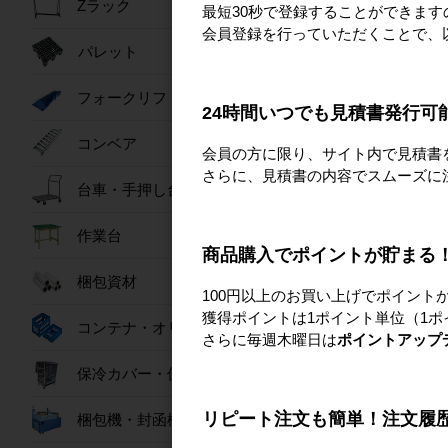
Zラック
最短30秒で登録することができま
会員登録を行っていただくことで、
新品
人気商品
パレット
【1台あたり15,700
ラック(黒)
W1500×D490×H17
フォークリフトスロープ
24時間いつでも見積書発行可
台セット
15,70
コンベア
会員の方に限り、サイト内で見積書
詳細を見
さらに、見積書の内容でスムーズに
台車・手押し台車
作業台
商品購入でポイントが貯まる
梱包資材
100円以上のお買い上げでポイント
獲得ポイントは1ポイント単位（1ポ
コンテナ・オリコン
さらに毎週木曜日は
ポイントアップ
保冷カバー・保冷ボックス
リピート注文も簡単！注文履
梱包機・封函機
新品
【※倉庫引取限定】