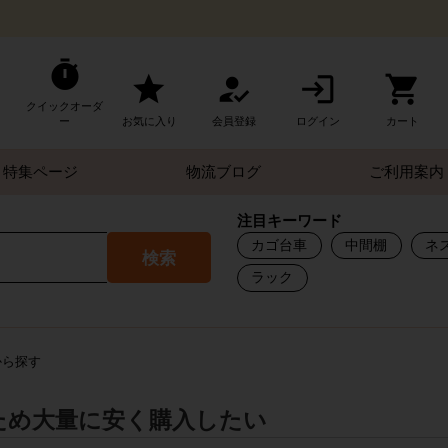
クイックオーダ
ー
お気に入り
会員登録
ログイン
カート
特集ページ
物流ブログ
ご利用案内
注目キーワード
カゴ台車
中間棚
ネ
検索
ラック
から探す
ため大量に安く購入したい