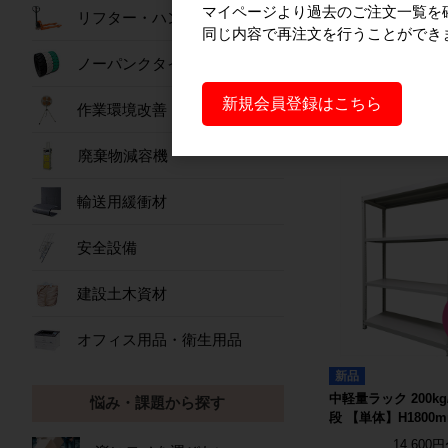
マイページより過去のご注文一覧を
り18,200円】新品 
リフター・ハンドパレット
産)
同じ内容で再注文を行うことができ
W850×D650×H17
ノーパンクタイヤ
セット
170,00
新規会員登録はこちら
作業環境改善
詳細を見
廃棄物減容機
輸送用緩衝材
安全設備
建設土木資材
オフィス用品・衛生用品
新品
中軽量ラック 200kg
悩み・課題から探す
段 【単体】H1800
14,600