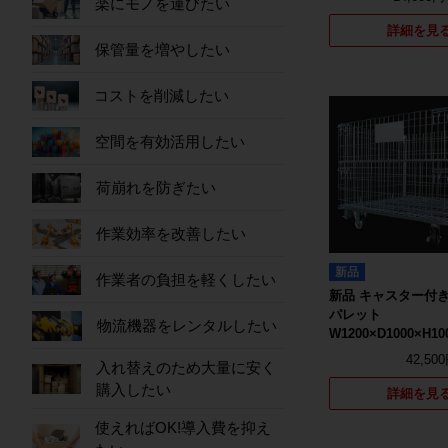
楽にモノを運びたい
詳細を見
保管量を増やしたい
コストを削減したい
空間を有効活用したい
荷崩れを防ぎたい
作業効率を改善したい
新品
作業者の負担を軽くしたい
新品 キャスター付
パレット
物流機器をレンタルしたい
W1200×D1000×H
42,50
入れ替えのため大量に安く
購入したい
詳細を見
使えればOK!導入費を抑え