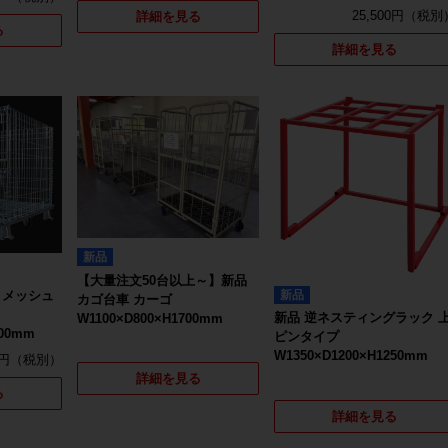
25,500円
詳細を見る
る
詳細を見る
新品
【大量注文50台以上～】新品
新品
きメッシュ
カゴ台車 カーゴ
新品 逆ネスティングラック 
W1100×D800×H1700mm
1000mm
ピンタイプ
W1350×D1200×H1250mm
0円
詳細を見る
る
詳細を見る