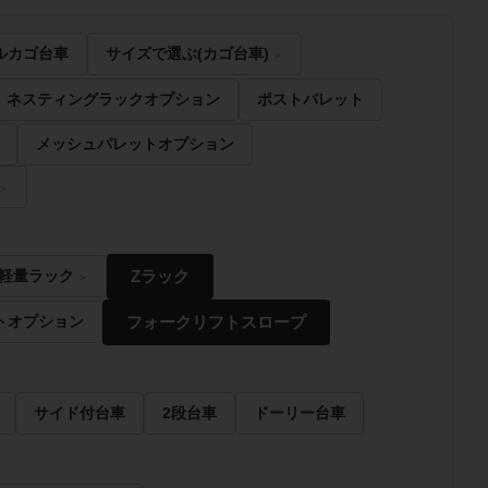
ルカゴ台車
サイズで選ぶ(カゴ台車)
ネスティングラックオプション
ポストパレット
メッシュパレットオプション
Zラック
軽量ラック
フォークリフトスロープ
トオプション
サイド付台車
2段台車
ドーリー台車