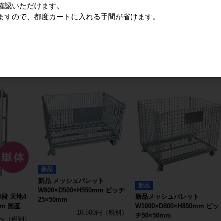
チ50×50mm
確認いただけます。
カゴ台車 (国
17,200円
13,800円
ますので、都度カートに入れる手間が省けます。
詳細を見る
00mm 10台
詳細を見る
0円
る
新品
新品 メッシュパレット
新品
W800×D500×H550mm ピッチ
/段 天地4
新品メッシュパレット
25×50mm
mm 国産
W1000×D800×H850mm ピッ
16,500円
チ50×50mm
円〜