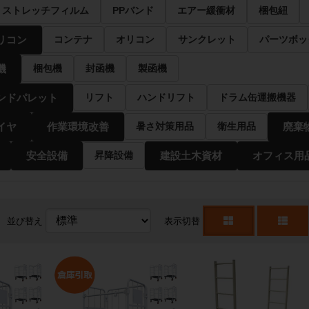
ストレッチフィルム
PPバンド
エアー緩衝材
梱包紐
リコン
コンテナ
オリコン
サンクレット
パーツボッ
機
梱包機
封函機
製函機
ンドパレット
リフト
ハンドリフト
ドラム缶運搬機器
イヤ
作業環境改善
廃棄
暑さ対策用品
衛生用品
安全設備
建設土木資材
オフィス用
昇降設備
並び替え
表示切替