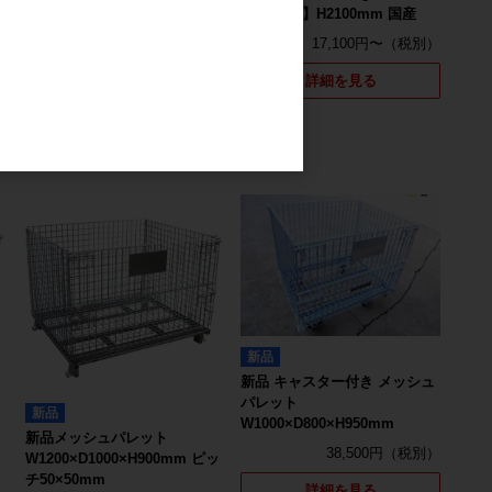
チ50×50mm
段 【単体】H2100mm 国産
18,000円
17,100円〜
詳細を見る
詳細を見る
新品
新品 キャスター付き メッシュ
パレット
新品
W1000×D800×H950mm
新品メッシュパレット
38,500円
W1200×D1000×H900mm ピッ
チ50×50mm
詳細を見る