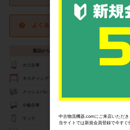
新品
人気商品
【※倉庫引取限定】
り20,200円】新品 
W1260×D425×H15
台セット
製品から探す
詳細を見
カゴ台車
ネスティングラック
メッシュパレット
６輪台車
中古物流機器.comにご来店いただ
ラック
当サイトでは新規会員登録で今すぐ