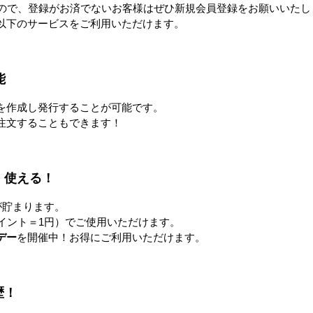
すので、登録がお済でないお客様はぜひ新規会員登録をお願いいたし
以下のサービスをご利用いただけます。
新品
新品
円】新品 Z
新品 カゴ台車 (国産)
【1台あたり18,900円】新品 
W850×D650×H1700mm
ゴ台車 (国産)
03mm 10
W850×D650×H1700mm 3台
19,000円
能
セット
詳細を見る
0円
18,900円
を作成し発行することが可能です。
る
詳細を見る
注文することもできます！
！使える！
が貯まります。
イント＝1円）でご使用いただけます。
デー
を開催中！お得にご利用いただけます。
新品
人気商品
新品
人気商品
新品メッシュパレット
新品 メッシュパレット
歴！
W1200×D1000×H900mm ピッ
W1000×D800×H850mm ピッ
チ50×100mm
【1台あた