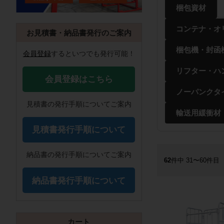
梱包資材
コンテナ・オ
お見積書・納品書発行のご案内
梱包機・封函
会員登録
するといつでも発行可能！
リフター・ハ
会員登録はこちら
ノーパンクタ
見積書の発行手順についてご案内
輸送用緩衝材
見積書発行手順について
納品書の発行手順についてご案内
62
件中 31〜60件目
納品書発行手順について
カート