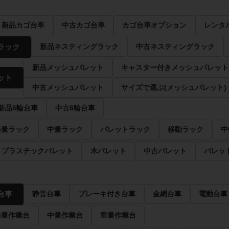
新品カゴ台車
中古カゴ台車
カゴ台車オプション
レンタ
ラック
新品ネスティングラック
中古ネスティングラック
新品メッシュパレット
キャスター付きメッシュパレット
ット
中古メッシュパレット
サイズで選ぶ(メッシュパレット)
新品6輪台車
中古6輪台車
軽量ラック
中量ラック
パレットラック
移動ラック
中
プラスチックパレット
木パレット
中古パレット
パレッ
台車
静音台車
ブレーキ付き台車
金網台車
電動台車
軽量作業台
中量作業台
重量作業台